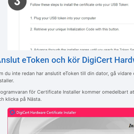
nslut eToken och kör DigiCert Hardw
m du inte redan har anslutit eToken till din dator, gå vidar
staller.
rogramvaran för Certificate Installer kommer omedelbart att 
ch klicka på Nästa.