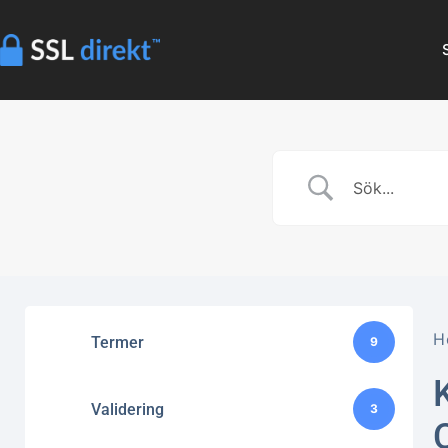
H
Termer
9
Validering
3