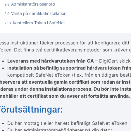
Administratörslösenord
Vänta på certifikatinstallation
Kontrollera Token i SafeNet
essa instruktioner täcker processen för att konfigurera dit
Token. Det finns två certifikatleveransmetoder som kräver d
Leverans med hårdvarutoken från CA
– DigiCert skic
I
nstallation på befintlig supportrad hårdvarutoken frå
kompatibelt SafeNet eToken (t.ex. från en tidigare bestä
bservera att eventuella gamla certifikat som redan är ins
aderas under denna installationsprocess. Du bör inte install
nnehåller ett certifikat som du avser att fortsätta använda.
örutsättningar:
Du har mottagit eller har ett befintligt SafeNet eToken
Du har administratörsbehörigheter på din dator