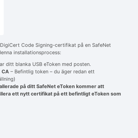
t DigiCert Code Signing-certifikat på en SafeNet
enna installationsprocess:
kar ditt blanka USB eToken med posten.
n CA
– Befintlig token – du äger redan ett
llning)
tallerade på ditt SafeNet eToken kommer att
era ett nytt certifikat på ett befintligt eToken som