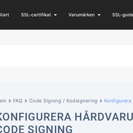
Start
SSL-certifikat
Varumärken
SSL-guid
em
FAQ
Code Signing / Kodsignering
Konfigurera
KONFIGURERA HÅRDVARU
CODE SIGNING