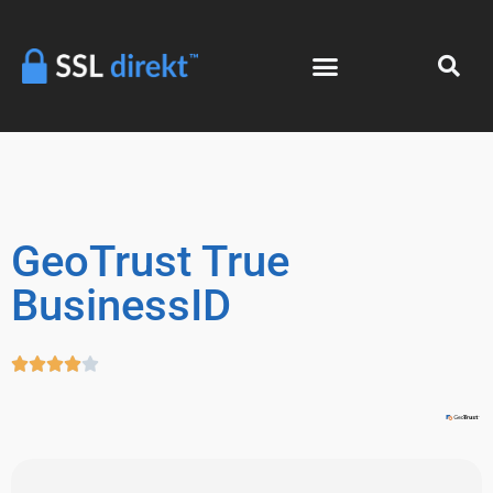
GeoTrust True
BusinessID




