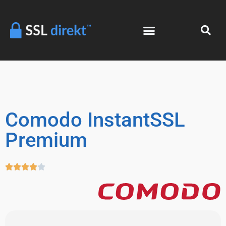
Comodo InstantSSL
Premium




